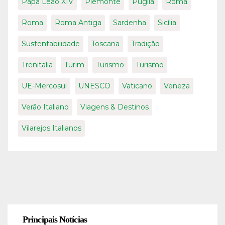
Papa Leão XIV
Piemonte
Puglia
Roma
Roma
Roma Antiga
Sardenha
Sicília
Sustentabilidade
Toscana
Tradição
Trenitalia
Turim
Turismo
Turismo
UE-Mercosul
UNESCO
Vaticano
Veneza
Verão Italiano
Viagens & Destinos
Vilarejos Italianos
Principais Notícias