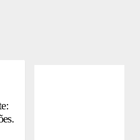
te:
ões.