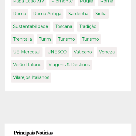
Papa Leão XIV
Piemonte
Puglia
Roma
Roma
Roma Antiga
Sardenha
Sicília
Sustentabilidade
Toscana
Tradição
Trenitalia
Turim
Turismo
Turismo
UE-Mercosul
UNESCO
Vaticano
Veneza
Verão Italiano
Viagens & Destinos
Vilarejos Italianos
Principais Notícias