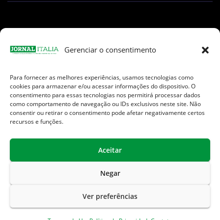
Gerenciar o consentimento
Para fornecer as melhores experiências, usamos tecnologias como
Facebook
Instagram
TikTok
Youtube
E-
cookies para armazenar e/ou acessar informações do dispositivo. O
mail
consentimento para essas tecnologias nos permitirá processar dados
como comportamento de navegação ou IDs exclusivos neste site. Não
consentir ou retirar o consentimento pode afetar negativamente certos
recursos e funções.
Aceitar
Jornal Italia é uma Marca registrada internacionalmente da We
Communication.
Negar
Sobre Nós
Contato
Endereços Úteis
Ver preferências
Política de Privacidade
Termos de Uso