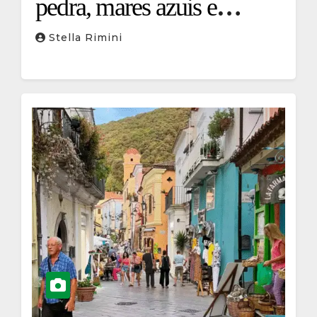
pedra, mares azuis e
sabores ancestrais
Stella Rimini