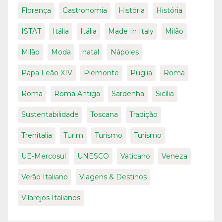
Florença
Gastronomia
História
História
ISTAT
Itália
Itália
Made In Italy
Milão
Milão
Moda
natal
Nápoles
Papa Leão XIV
Piemonte
Puglia
Roma
Roma
Roma Antiga
Sardenha
Sicília
Sustentabilidade
Toscana
Tradição
Trenitalia
Turim
Turismo
Turismo
UE-Mercosul
UNESCO
Vaticano
Veneza
Verão Italiano
Viagens & Destinos
Vilarejos Italianos