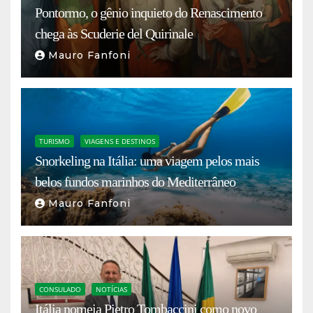
Pontormo, o gênio inquieto do Renascimento
chega às Scuderie del Quirinale
Mauro Fanfoni
TURISMO
VIAGENS E DESTINOS
Snorkeling na Itália: uma viagem pelos mais
belos fundos marinhos do Mediterrâneo
Mauro Fanfoni
CONSULADO
NOTÍCIAS
Itália nomeia Pietro Tombaccini como novo