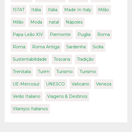
ISTAT
Itália
Itália
Made In Italy
Milão
Milão
Moda
natal
Nápoles
Papa Leão XIV
Piemonte
Puglia
Roma
Roma
Roma Antiga
Sardenha
Sicília
Sustentabilidade
Toscana
Tradição
Trenitalia
Turim
Turismo
Turismo
UE-Mercosul
UNESCO
Vaticano
Veneza
Verão Italiano
Viagens & Destinos
Vilarejos Italianos