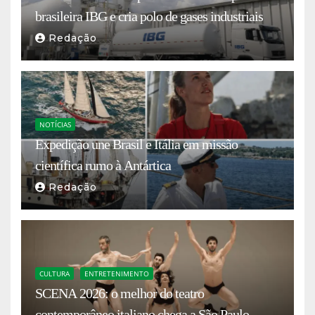
brasileira IBG e cria polo de gases industriais
Redação
NOTÍCIAS
Expedição une Brasil e Itália em missão
científica rumo à Antártica
Redação
CULTURA
ENTRETENIMENTO
SCENA 2026: o melhor do teatro
contemporâneo italiano chega a São Paulo