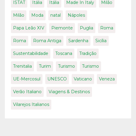
ISTAT
Itália
Itália
Made In Italy
Milão
Milão
Moda
natal
Nápoles
Papa Leão XIV
Piemonte
Puglia
Roma
Roma
Roma Antiga
Sardenha
Sicília
Sustentabilidade
Toscana
Tradição
Trenitalia
Turim
Turismo
Turismo
UE-Mercosul
UNESCO
Vaticano
Veneza
Verão Italiano
Viagens & Destinos
Vilarejos Italianos