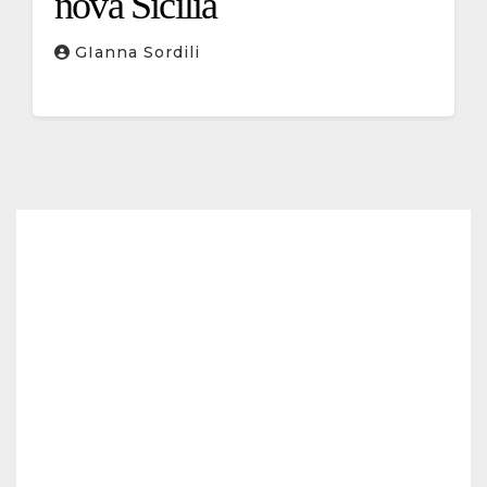
nova Sicília
GIanna Sordili