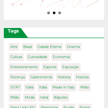
Tags
Arte
Brasil
Cidade Eterna
Cinema
Cultura
Curiosidade
Economia
Entretenimento
Esporte
Exposição
Florença
Gastronomia
História
História
ISTAT
Itália
Itália
Made In Italy
Milão
Milão
Moda
natal
Nápoles
Papa Leão XIV
Piemonte
Puglia
Roma