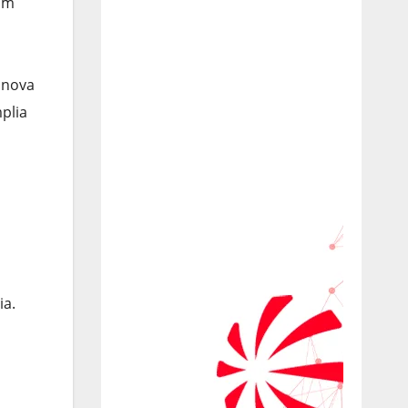
 um
 nova
plia
ia.