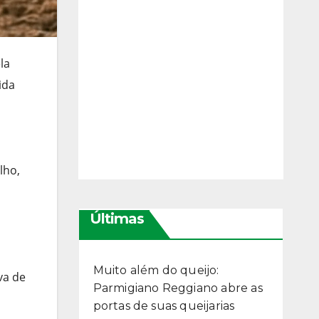
la
ida
lho,
Últimas
Muito além do queijo:
va de
Parmigiano Reggiano abre as
portas de suas queijarias