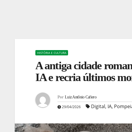
HISTÓRIA E CULTURA
A antiga cidade roma
IA e recria últimos m
Por
Luiz Antônio Cafiero
Digital
,
IA
,
Pompei
29/04/2026