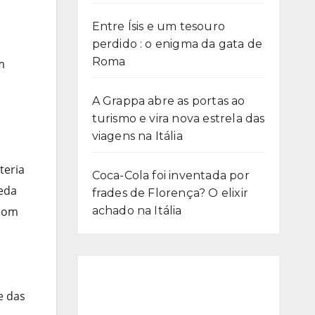
Entre Ísis e um tesouro
perdido : o enigma da gata de
Roma
m
A Grappa abre as portas ao
m
turismo e vira nova estrela das
viagens na Itália
teria
Coca-Cola foi inventada por
ueda
frades de Florença? O elixir
 com
achado na Itália
e das