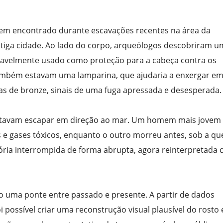
m encontrado durante escavações recentes na área da
ntiga cidade. Ao lado do corpo, arqueólogos descobriram u
ovavelmente usado como proteção para a cabeça contra os
também estavam uma lamparina, que ajudaria a enxergar e
as de bronze, sinais de uma fuga apressada e desesperada.
entavam escapar em direção ao mar. Um homem mais jovem 
 e gases tóxicos, enquanto o outro morreu antes, sob a q
tória interrompida de forma abrupta, agora reinterpretada
omo uma ponte entre passado e presente. A partir de dados
 possível criar uma reconstrução visual plausível do rosto 