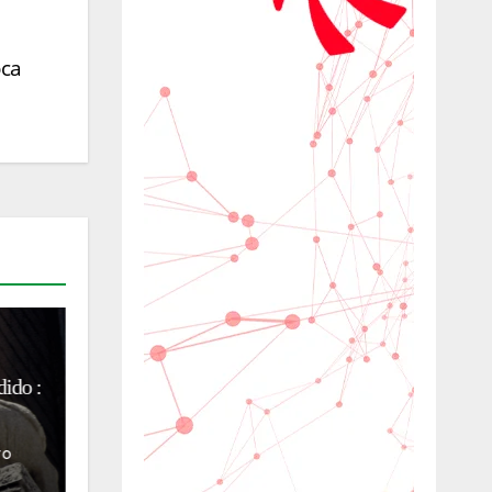
oca
CULTURA
CULTURA E TURISMO
HISTÓRIA E CULTURA
or
Restaurada, Villa Blanc
r
transforma-se em símbolo da
preservação do patrimônio
romano
04/08/2026
Mauro
Fanfoni