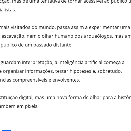
ficção, mas de uma tentativa de tornar acessível ao público
alistas.
s mais visitados do mundo, passa assim a experimentar uma
i a escavação, nem o olhar humano dos arqueólogos, mas am
 público de um passado distante.
ardam interpretação, a inteligência artificial começa a
 organizar informações, testar hipóteses e, sobretudo,
ências compreensíveis e envolventes.
tuição digital, mas uma nova forma de olhar para a histór
também em pixels.